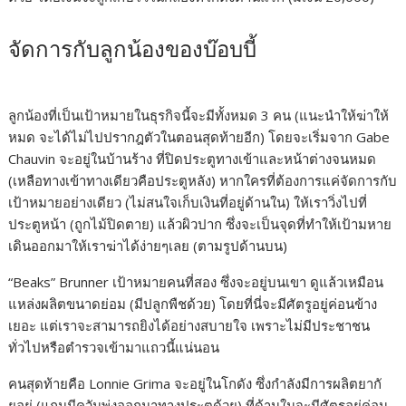
จัดการกับลูกน้องของบ๊อบบี้
ลูกน้องที่เป็นเป้าหมายในธุรกิจนี้จะมีทั้งหมด 3 คน (แนะนำให้ฆ่าให้
หมด จะได้ไม่ไปปรากฎตัวในตอนสุดท้ายอีก) โดยจะเริ่มจาก Gabe
Chauvin จะอยู่ในบ้านร้าง ที่ปิดประตูทางเข้าและหน้าต่างจนหมด
(เหลือทางเข้าทางเดียวคือประตูหลัง) หากใครที่ต้องการแค่จัดการกับ
เป้าหมายอย่างเดียว (ไม่สนใจเก็บเงินที่อยู่ด้านใน) ให้เราวิ่งไปที่
ประตูหน้า (ถูกไม้ปิดตาย) แล้วผิวปาก ซึ่งจะเป็นจุดที่ทำให้เป้ามหาย
เดินออกมาให้เราฆ่าได้ง่ายๆเลย (ตามรูปด้านบน)
“Beaks” Brunner เป้าหมายคนที่สอง ซึ่งจะอยู่บนเขา ดูแล้วเหมือน
แหล่งผลิตขนาดย่อม (มีปลูกพืชด้วย) โดยที่นี่จะมีศัตรูอยู่ค่อนข้าง
เยอะ แต่เราจะสามารถยิงได้อย่างสบายใจ เพราะไม่มีประชาชน
ทั่วไปหรือตำรวจเข้ามาแถวนี้แน่นอน
คนสุดท้ายคือ Lonnie Grima จะอยู่ในโกดัง ซึ่งกำลังมีการผลิตยากั
ยอยู่ (แถมมีควันพุ่งออกมาทางประตูด้วย) ที่ด้านในจะมีศัตรูอยู่ค่อน