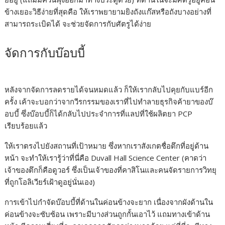
ข้างเยอะวิธีง่ายที่สุดคือ ให้เราพยายามยิงถังแก๊สหรือถังบางอย่างที่
สามารถระเบิดได้ จะช่วยจัดการกับศัตรูได้ง่าย
จัดการกับบ๊อบบี้
หลังจากจัดการลดรายได้จนหมดแล้ว ก็ให้เรากลับไปคุยกับแบร์อีก
ครั้ง เค้าจะบอกว่าจากวีรกรรมของเราที่ไปทำลายธุรกิจค้ายาของบ๊
อบบี้ ซึ่งบ๊อบบี้ก็ได้กลับไปประจำการที่แลปที่ใช้ผลิตยา PCP
เรียบร้อยแล้ว
ให้เราตรงไปยังสถานที่เป้าหมาย ซึ่งหากเราสังเกตชื่อตึกที่อยู่ด้าน
หน้า จะทำให้เรารู้ว่าที่นี่คือ Duvall Hall Science Center (คาดว่า
เจ้าของตึกก็คือดูวอร์ ซึ่งเป็นเจ้าของที่คาสิโนและคนจัดรายการวิทยุ
ที่ถูกโอลิเวียร์เฝ้าดูอยู่นั่นเอง)
การเข้าไปกำจัดบ๊อบบี้ที่ด้านในค่อนข้างจะยาก เนื่องจากผังด้านใน
ค่อนข้างจะซับซ้อน เพราะมีบางส่วนถูกกั้นเอาไว้ แถมทางเข้าด้าน