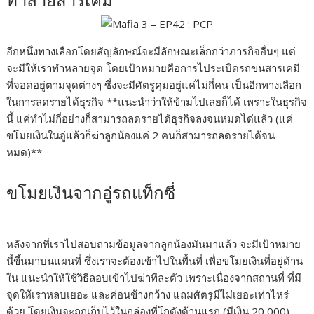
ทำลายสารเคมี
อีกหนึ่งทางเลือกโดยสัญลักษณ์จะมีลักษณะเล็กกว่าภารกิจอื่นๆ แต่
จะมีให้เราทำหลายจุด โดยเป้าหมายคือการไประเบิดรถขนสารเคมี
ที่จอดอยู่ตามจุดต่างๆ ซึ่งจะมีศัตรูคุมอยู่แค่ไม่กี่คน เป็นอีกทางเลือก
ในการลดรายได้ธุรกิจ **แนะนำว่าให้ข้ามไปเลยก็ได้ เพราะในธุรกิจ
นี้ แค่ทำไม่กี่อย่างก็สามารถลดรายได้ธุรกิจลงจนหมดได่แล้ว (แค่
ขโมยเงินในอู่แล้วก็ฆ่าลูกน้องแค่ 2 คนก็สามารถลดรายได้จน
หมด)**
ขโมยเงินจากอู่รถแท็กซี่
หลังจากที่เราไปสอบถามข้อมูลจากลูกน้องมันมาแล้ว จะมีเป้าหมาย
นี้ขึ้นมาบนแผนที่ ซึ่งเราจะต้องเข้าไปในพื้นที่ เพื่อขโมยเงินที่อยู่ด้าน
ใน แนะนำให้ใช้วิธีลอบเข้าไปฆ่าทีละตัว เพราะเนื่องจากสถานที่ ที่มี
จุดให้เราหลบเยอะ และค่อนข้างกว้าง แถมศัตรูมีไม่เยอะเท่าไหร่
ด้วย โดยเงินจะถูกเก็บไว้ในกล่องที่โกดังด้านแรก (มีเงิน 20,000)