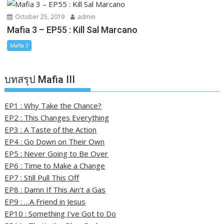
October 25, 2019
admin
Mafia 3 – EP55 : Kill Sal Marcano
Mafia 3
บทสรุป Mafia III
EP1 : Why Take the Chance?
EP2 : This Changes Everything
EP3 : A Taste of the Action
EP4 : Go Down on Their Own
EP5 : Never Going to Be Over
EP6 : Time to Make a Change
EP7 : Still Pull This Off
EP8 : Damn If This Ain’t a Gas
EP9 : …A Friend in Jesus
EP10 : Something I’ve Got to Do