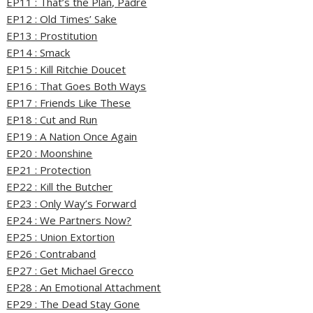
EP11 : That’s the Plan, Padre
EP12 : Old Times’ Sake
EP13 : Prostitution
EP14 : Smack
EP15 : Kill Ritchie Doucet
EP16 : That Goes Both Ways
EP17 : Friends Like These
EP18 : Cut and Run
EP19 : A Nation Once Again
EP20 : Moonshine
EP21 : Protection
EP22 : Kill the Butcher
EP23 : Only Way’s Forward
EP24 : We Partners Now?
EP25 : Union Extortion
EP26 : Contraband
EP27 : Get Michael Grecco
EP28 : An Emotional Attachment
EP29 : The Dead Stay Gone