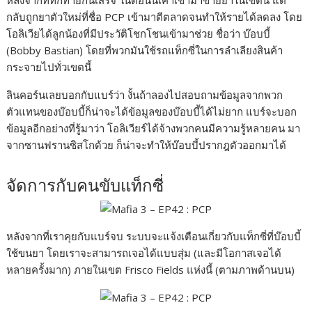
หลังจากที่ทักทายกันเสร็จ ในตอนนี้เค้าเข้ามาขายยาในเขตนี้ แต่
กลับถูกยาตัวใหม่ที่ชื่อ PCP เข้ามาตีตลาดจนทำให้รายได้ลดลง โดย
โอลิเวียได้ลูกน้องที่มีประวัติโชกโชนเข้ามาช่วย ชื่อว่า บ๊อบบี้
(Bobby Bastian) โดยที่พวกมันใช้รถแท็กซี่ในการลำเลียงสินค้า
กระจายไปทั่วเขตนี้
ลินคอร์นเลยบอกกับแบร์ว่า งั้นถ้าลองไปสอบถามข้อมูลจากพวก
ตัวแทนของบ๊อบบี้ก็น่าจะได้ข้อมูลของบ๊อบบี้ได้ไม่ยาก แบร์จะบอก
ข้อมูลอีกอย่างที่รู้มาว่า โอลิเวียร์ได้จ้างพวกคนมีความรู้หลายคน มา
จากซานฟรานซิสโกด้วย ก็น่าจะทำให้บ๊อบบี้ปรากฎตัวออกมาได้
จัดการกับคนขับแท็กซี่
หลังจากที่เราคุยกับแบร์จบ ระบบจะแจ้งเตือนเกี่ยวกับแท็กซี่ที่บ๊อบบี้
ใช้ขนยา โดยเราจะสามารถเจอได้แบบสุ่ม (และมีโอกาสเจอได้
หลายครั้งมาก) ภายในเขต Frisco Fields แห่งนี้ (ตามภาพด้านบน)