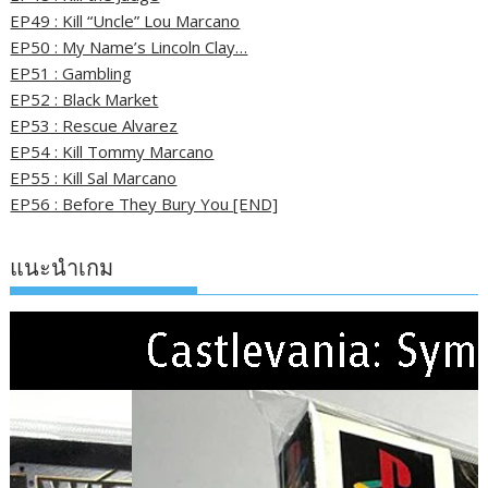
EP49 : Kill “Uncle” Lou Marcano
EP50 : My Name’s Lincoln Clay…
EP51 : Gambling
EP52 : Black Market
EP53 : Rescue Alvarez
EP54 : Kill Tommy Marcano
EP55 : Kill Sal Marcano
EP56 : Before They Bury You [END]
แนะนำเกม