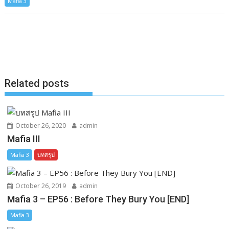
Mafia 3
c
s
n
p
a
e
s
e
y
r
b
e
L
e
o
n
i
o
g
n
k
e
k
Related posts
r
October 26, 2020
admin
Mafia III
Mafia 3
บทสรุป
October 26, 2019
admin
Mafia 3 – EP56 : Before They Bury You [END]
Mafia 3