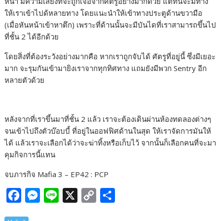
หน้า มีความเสี่ยงที่จะถูกเจอจากศัตรูอย่างมากด้วย แต่ที่นี่จะมีทาง
ให้เราเข้าไปด้หลายทาง โดยแนะนำให้เข้าทางประตูด้านขวามือ
(เมื่อหันหน้าเข้าหาตึก) เพราะที่ด้านนั้นจะมีบันไดที่เราสามารถขึ้นไป
ที่ชั้น 2 ได้อีกด้วย
โดยสิ่งที่ต้องระวังอย่างมากคือ หากเราถูกจับได้ ศัตรูที่อยู่นี้ ซึ่งมีเยอะ
มาก จะรุมกันเข้ามายิงเราจากทุกทิศทาง แถมยังมีพวก Sentry อีก
หลายตัวด้วย
หลังจากที่เราขึ้นมาที่ชั้น 2 แล้ว เราจะต้องเดินผ่านห้องทดลองต่างๆ
จนเข้าไปถึงตัวบ๊อบบี้ ที่อยู่ในออฟฟิศด้านในสุด ให้เราจัดการมันให้
ได้ แล้วเราจะเลือกได้ว่าจะฆ่าทิ้งหรือเก็บไว้ จากนั้นก็เลือกคนที่จะมา
คุมกิจการนี้แทน
จบภารกิจ Mafia 3 – EP42 : PCP
F
M
L
X
C
S
a
e
i
o
h