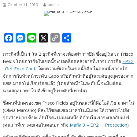
October 11, 2019
admin
F
M
L
X
C
S
a
e
i
o
h
ภารกิจนี้เป็น 1 ใน 2 ธุรกิจที่เราจะต้องทำการยึด ซึ่งอยู่ในเขต Frisco
c
s
n
p
a
Fields โดยภารกิจในเขตนี้จะปลดล็อคหลังจากที่เราจบภารกิจ
EP32
e
s
e
y
r
: Get Enzo Conti
โดยความพิเศษในเขตนี้ก็คือ ในตอนนี้เราจะได้
b
e
L
e
จัดการกับหัวหน้าระดับ Capo หรือหัวหน้าที่อยู่ในระดับสูงสุดรองจาก
แซล มาคาโน่เรียบร้อยแล้ว (โดยหัวหน้าในระดับนี้ จะมีแต่คน
o
n
i
นามสกุลมาคาโน่ ที่เข้าอยู่ในระดับนี้เท่านั้น)
o
g
n
k
e
k
ซึ่งคนที่ปกครองเขต Frisco Fields อยู่ในขณะนี้ก็คือโอลิเวีย มาคาโน่
(Olivia Marcano) พี่สะใภ้ของแซล มาคาโน่นั่นเอง ให้เราตรงไปยัง
r
จุดเป้าหมาย ซึ่งจะเป็นโรงแรมแห่งหนึ่ง ที่ด้านในเราจะเจอกับแบร์
(คนเก่าที่เราเคยเจอในตอนภารกิจ
Mafia 3 – EP21 : Protection
)